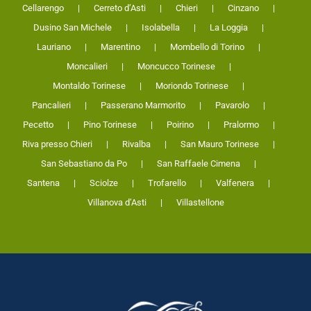
Cellarengo
Cerreto d’Asti
Chieri
Cinzano
Dusino San Michele
Isolabella
La Loggia
Lauriano
Marentino
Mombello di Torino
Moncalieri
Moncucco Torinese
Montaldo Torinese
Moriondo Torinese
Pancalieri
Passerano Marmorito
Pavarolo
Pecetto
Pino Torinese
Poirino
Pralormo
Riva presso Chieri
Rivalba
San Mauro Torinese
San Sebastiano da Po
San Raffaele Cimena
Santena
Sciolze
Trofarello
Valfenera
Villanova d’Asti
Villastellone