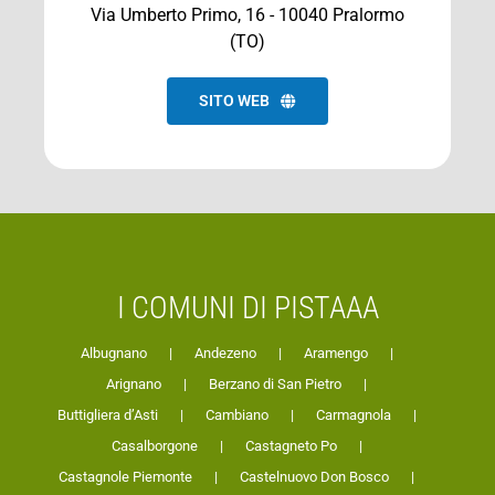
Via Umberto Primo, 16 - 10040 Pralormo
(TO)
SITO WEB
I COMUNI DI PISTAAA
Albugnano
Andezeno
Aramengo
Arignano
Berzano di San Pietro
Buttigliera d’Asti
Cambiano
Carmagnola
Casalborgone
Castagneto Po
Castagnole Piemonte
Castelnuovo Don Bosco