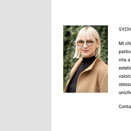
SYCH
Mi chi
partic
vita a
esteti
valori
stessa
unich
Conta