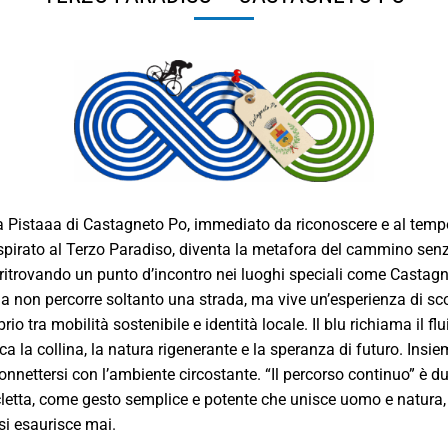
 Pistaaa di Castagneto Po, immediato da riconoscere e al temp
o, ispirato al Terzo Paradiso, diventa la metafora del cammino sen
ra, ritrovando un punto d’incontro nei luoghi speciali come Castagne
la non percorre soltanto una strada, ma vive un’esperienza di sc
o tra mobilità sostenibile e identità locale. Il blu richiama il flui
oca la collina, la natura rigenerante e la speranza di futuro. Ins
iconnettersi con l’ambiente circostante. “Il percorso continuo” è d
cletta, come gesto semplice e potente che unisce uomo e natura,
i esaurisce mai.