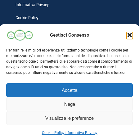
Informativa Privacy
Cookie Policy
Gestisci Consenso
Guide turistiche
Per fornire le migliori esperienze, utilizziamo tecnologie come i cookie per
memorizzare e/o accedere alle informazioni del dispositivo. Il consenso a
Itinerari Mobilità Ridotta
queste tecnologie ci permetterà di elaborare dati come il comportamento di
navigazione o ID unici su questo sito. Non acconsentire o ritirare il
Attività associate Pistaaa
consenso può influire negativamente su alcune caratteristiche e funzioni.
Accetta
Nega
Visualizza le preferenze
Copyright 2025 Pistaaa.org | Associazione CioCheVale | C.F.
94075600018 | Tutti i diritti riservati
Cookie Policy
Informativa Privacy