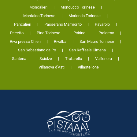
Moncalieri
Moncucco Torinese
Montaldo Torinese
Moriondo Torinese
Pancalieri
Passerano Marmorito
Pavarolo
Pecetto
Pino Torinese
Poirino
Pralormo
Riva presso Chieri
Rivalba
San Mauro Torinese
San Sebastiano da Po
San Raffaele Cimena
Santena
Sciolze
Trofarello
Valfenera
Villanova d’Asti
Villastellone