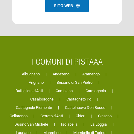
SITO WEB
I COMUNI DI PISTAAA
Albugnano
Andezeno
Aramengo
Arignano
Berzano di San Pietro
Buttigliera d’Asti
Cambiano
Carmagnola
Casalborgone
Castagneto Po
Castagnole Piemonte
Castelnuovo Don Bosco
Cellarengo
Cerreto d’Asti
Chieri
Cinzano
Dusino San Michele
Isolabella
La Loggia
Lauriano
Marentino
Mombello di Torino