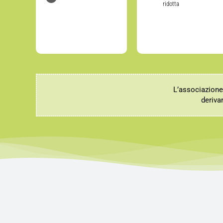
ridotta
L’associazion
derivan