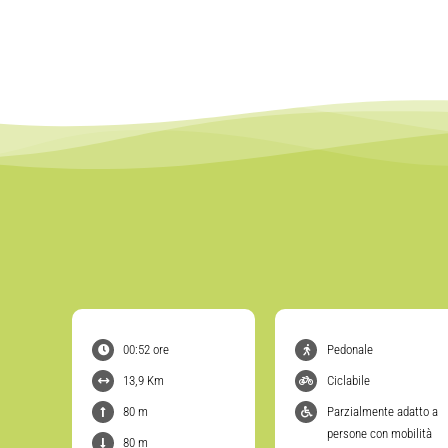
00:52 ore
Pedonale
13,9 Km
Ciclabile
80 m
Parzialmente adatto a
persone con mobilità
80 m