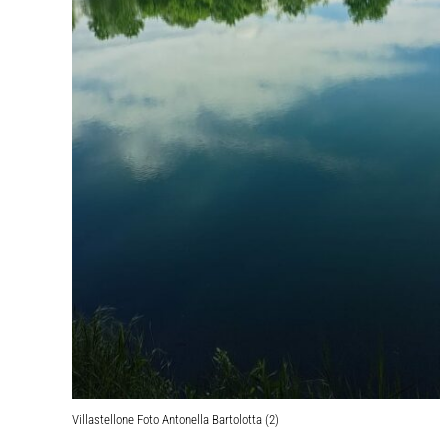
Villastellone Foto Antonella Bartolotta (2)
V