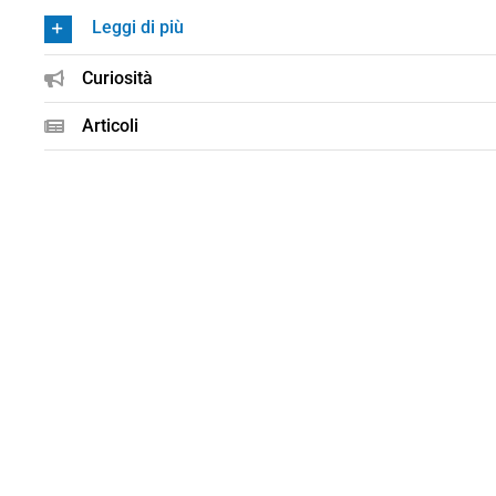
Leggi di più
Curiosità
Articoli
illastellone Foto Antonella Bartolotta (3)