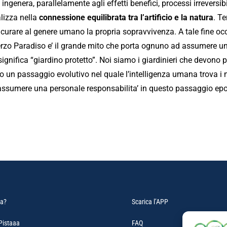
ingenera, parallelamente agli effetti benefici, processi irreversi
alizza nella
connessione equilibrata tra l’artificio e la natura
. T
sicurare al genere umano la propria sopravvivenza. A tale fine occo
rzo Paradiso e’ il grande mito che porta ognuno ad assumere una 
significa “giardino protetto”. Noi siamo i giardinieri che devono
o un passaggio evolutivo nel quale l’intelligenza umana trova i mo
assumere una personale responsabilita’ in questo passaggio epoc
aa?
Scarica l’APP
Pistaaa
FAQ