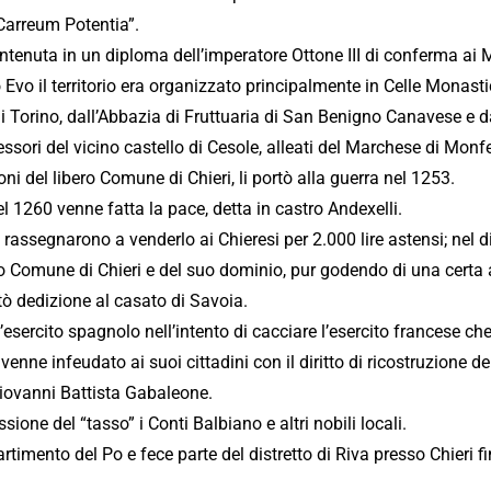
 Carreum Potentia”.
ntenuta in un diploma dell’imperatore Ottone III di conferma ai 
 Evo il territorio era organizzato principalmente in Celle Monasti
 Torino, dall’Abbazia di Fruttuaria di San Benigno Canavese e da n
essori del vicino castello di Cesole, alleati del Marchese di Mon
oni del libero Comune di Chieri, li portò alla guerra nel 1253.
el 1260 venne fatta la pace, detta in castro Andexelli.
si rassegnarono a venderlo ai Chieresi per 2.000 lire astensi; nel
ibero Comune di Chieri e del suo dominio, pur godendo di una cer
tò dedizione al casato di Savoia.
esercito spagnolo nell’intento di cacciare l’esercito francese c
venne infeudato ai suoi cittadini con il diritto di ricostruzione de
Giovanni Battista Gabaleone.
ione del “tasso” i Conti Balbiano e altri nobili locali.
imento del Po e fece parte del distretto di Riva presso Chieri fino