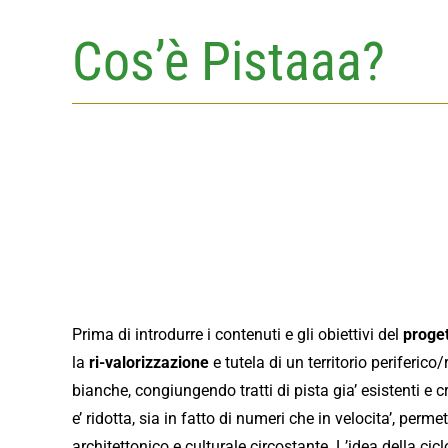
Cos’è Pistaaa?
Prima di introdurre i contenuti e gli obiettivi del
proge
la
ri-valorizzazione
e tutela di un territorio periferico/
bianche, congiungendo tratti di pista gia’ esistenti e c
e’ ridotta, sia in fatto di numeri che in velocita’, per
architettonico e culturale circostante. L’idea della ciclo