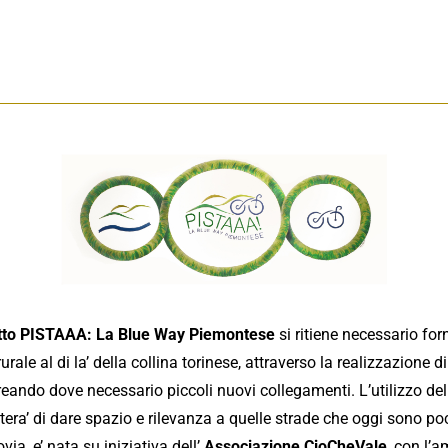
tto PISTAAA: La Blue Way Piemontese
si ritiene necessario f
rurale al di la’ della collina torinese, attraverso la realizzazione 
reando dove necessario piccoli nuovi collegamenti. L’utilizzo dell
mettera’ di dare spazio e rilevanza a quelle strade che oggi sono po
via, e’ nata su iniziativa dell’
Associazione CioCheVale
, con l’a