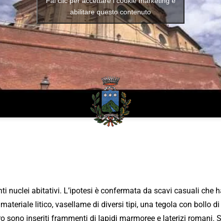
Fai clic per accettare i cookie marketing e
abilitare questo contenuto
 nuclei abitativi. L’ipotesi è confermata da scavi casuali che ha
ateriale litico, vasellame di diversi tipi, una tegola con bollo di
o sono inseriti frammenti di lapidi marmoree e laterizi romani. Sul