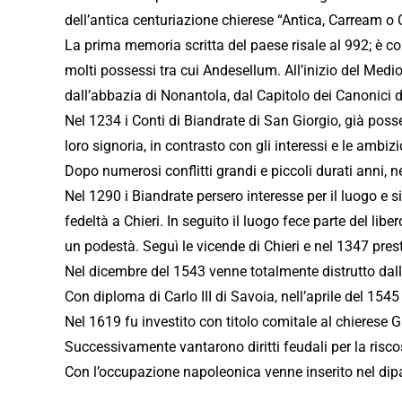
dell’antica centuriazione chierese “Antica, Carream o
La prima memoria scritta del paese risale al 992; è co
molti possessi tra cui Andesellum. All’inizio del Medio
dall’abbazia di Nonantola, dal Capitolo dei Canonici di
Nel 1234 i Conti di Biandrate di San Giorgio, già poss
loro signoria, in contrasto con gli interessi e le ambizi
Dopo numerosi conflitti grandi e piccoli durati anni, n
Nel 1290 i Biandrate persero interesse per il luogo e 
fedeltà a Chieri. In seguito il luogo fece parte del l
un podestà. Seguì le vicende di Chieri e nel 1347 pres
Nel dicembre del 1543 venne totalmente distrutto dall’
Con diploma di Carlo III di Savoia, nell’aprile del 1545 
Nel 1619 fu investito con titolo comitale al chierese 
Successivamente vantarono diritti feudali per la riscoss
Con l’occupazione napoleonica venne inserito nel dipart